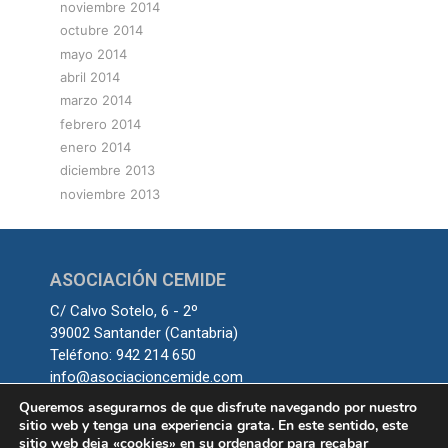
noviembre 2014
octubre 2014
mayo 2014
abril 2014
marzo 2014
febrero 2014
enero 2014
diciembre 2013
noviembre 2013
ASOCIACIÓN CEMIDE
C/ Calvo Sotelo, 6 - 2º
39002 Santander (Cantabria)
Teléfono: 942 214 650
info@asociacioncemide.com
Queremos asegurarnos de que disfrute navegando por nuestro
sitio web y tenga una experiencia grata. En este sentido, este
sitio web deja «cookies» en su ordenador para recabar