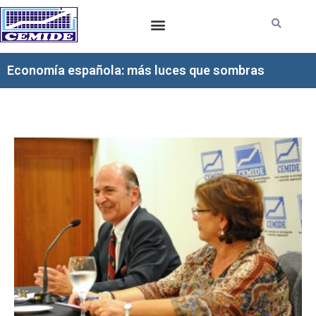
Ir
al
contenido
Economía española: más luces que sombras