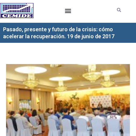
Ir
al
contenido
Pasado, presente y futuro de la crisis: cómo
acelerar la recuperación. 19 de junio de 2017