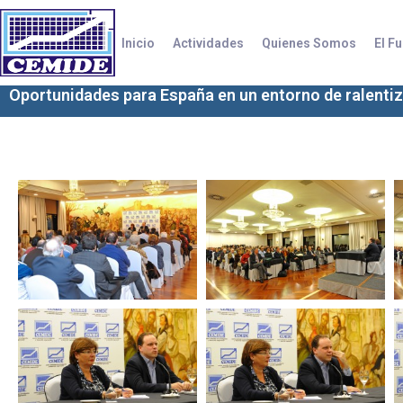
Ir
al
Inicio
Actividades
Quienes Somos
El F
contenido
Oportunidades para España en un entorno de ralentiz